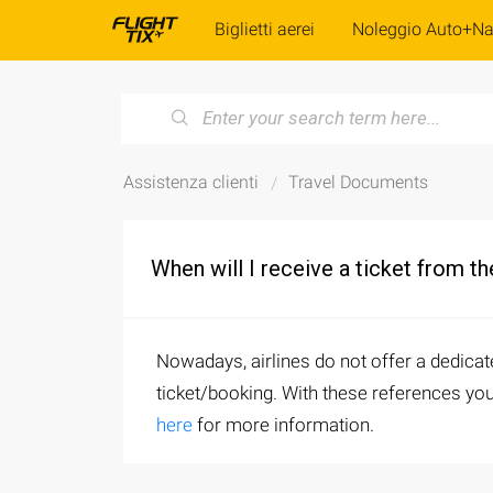
Biglietti aerei
Noleggio Auto+Na
Assistenza clienti
Travel Documents
When will I receive a ticket from the
Nowadays, airlines do not offer a dedicat
ticket/booking. With these references you 
here
for more information.