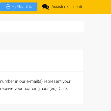
Assistenza clienti
MyFlighttix
 number in our e-mail(s) represent your
o receive your boarding pass(es). Click